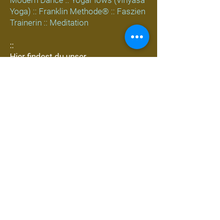
Modern Dance :: YogaFlows (Vinyasa
Yoga) :: Franklin Methode® :: Faszien
Trainerin :: Meditation
::
Hier findest du unser
vielseitiges
Bewegungsprogramm
::
Für wen ist dieser Self-
Care Retreat geeignet?
::
Für Frauen, die Freude an Bewegung,
Natur und bewusster Selbstfürsorge
haben und sich ein wohltuendes
Wellness-Erlebnis in einem
geschützten, inspirierenden Rahmen
gönnen möchten.