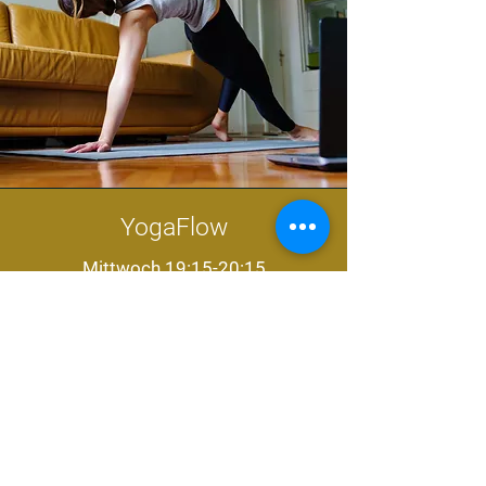
YogaFlow
Mittwoch 19:15-20:15
Online via Zoom
::
Deine Self Care Oase in der Mitte der Woche.
Bequem von zu Hause aus.
Mein Vinyasa-Yogastil ist achtsam,
geschmeidig, stärkend, fliessend.
Für alle Levels mit Vorkenntnissen geeignet.
::
Komm gerne in eine
Schnupperstunde
!